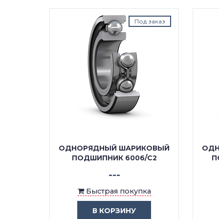
д заказ
Под заказ
КОВЫЙ
ОДНОРЯДНЫЙ ШАРИКОВЫЙ
ОДН
/C3
ПОДШИПНИК 6006/C2
П
---
ка
Быстрая покупка
В КОРЗИНУ