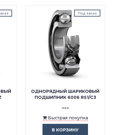
аказ
Под заказ
ОВЫЙ
ОДНОРЯДНЫЙ ШАРИКОВЫЙ
ОДНО
Z
ПОДШИПНИК 6006 RS1/C3
ПО
---
Быстрая покупка
В КОРЗИНУ