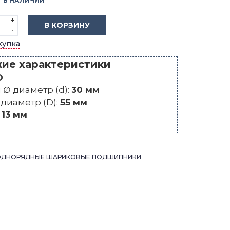
В НАЛИЧИИ
+
В КОРЗИНУ
-
купка
кие характеристики
O
∅ диаметр (d):
30 мм
диаметр (D):
55 мм
:
13 мм
ОДНОРЯДНЫЕ ШАРИКОВЫЕ ПОДШИПНИКИ