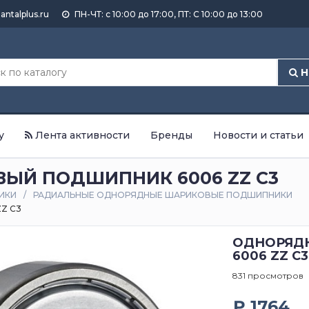
antalplus.ru
ПН-ЧТ: с 10:00 до 17:00, ПТ: С 10:00 до 13:00
Н
у
Лента активности
Бренды
Новости и статьи
ЫЙ ПОДШИПНИК 6006 ZZ C3
ИКИ
РАДИАЛЬНЫЕ ОДНОРЯДНЫЕ ШАРИКОВЫЕ ПОДШИПНИКИ
Z C3
ОДНОРЯД
6006 ZZ C3
831 просмотров
₽ 1764