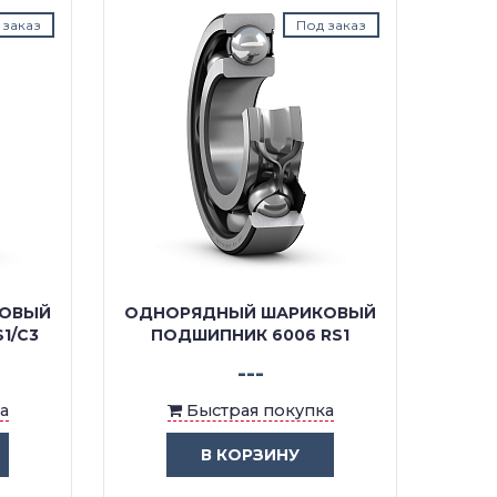
аказ
Под заказ
ОВЫЙ
ОДНОРЯДНЫЙ ШАРИКОВЫЙ
ОДНО
/C3
ПОДШИПНИК 6006 RS1
ПОДШИ
---
Быстрая покупка
В КОРЗИНУ