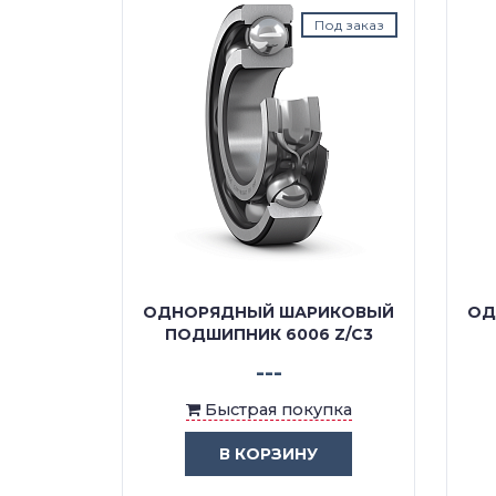
д заказ
Под заказ
КОВЫЙ
ОДНОРЯДНЫЙ ШАРИКОВЫЙ
ОДН
/C2
ПОДШИПНИК 6006 Z/C3
---
ка
Быстрая покупка
В КОРЗИНУ