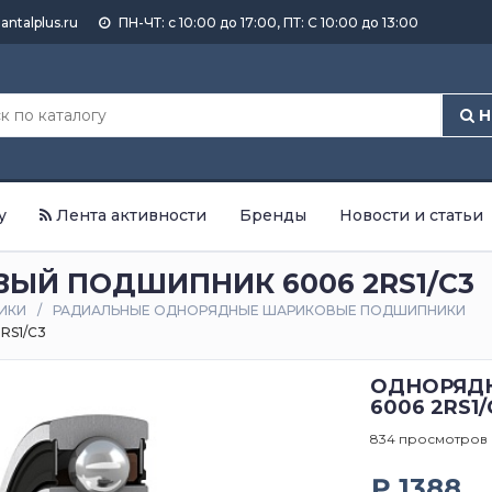
antalplus.ru
ПН-ЧТ: с 10:00 до 17:00, ПТ: С 10:00 до 13:00
Н
у
Лента активности
Бренды
Новости и статьи
Й ПОДШИПНИК 6006 2RS1/C3
ИКИ
РАДИАЛЬНЫЕ ОДНОРЯДНЫЕ ШАРИКОВЫЕ ПОДШИПНИКИ
S1/C3
ОДНОРЯД
6006 2RS1/
834 просмотров
₽ 1388