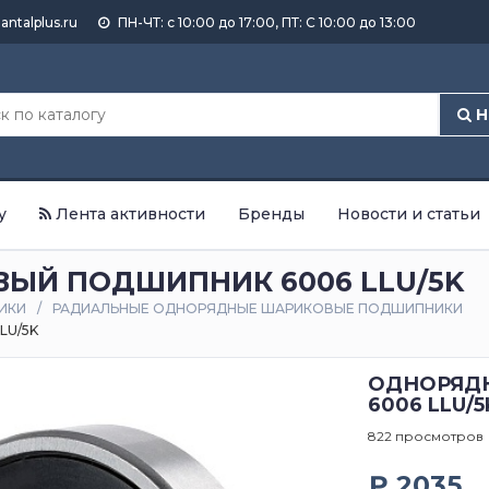
antalplus.ru
ПН-ЧТ: с 10:00 до 17:00, ПТ: С 10:00 до 13:00
Н
у
Лента активности
Бренды
Новости и статьи
ЫЙ ПОДШИПНИК 6006 LLU/5K
ИКИ
РАДИАЛЬНЫЕ ОДНОРЯДНЫЕ ШАРИКОВЫЕ ПОДШИПНИКИ
LU/5K
ОДНОРЯД
6006 LLU/5
822 просмотров
₽ 2035