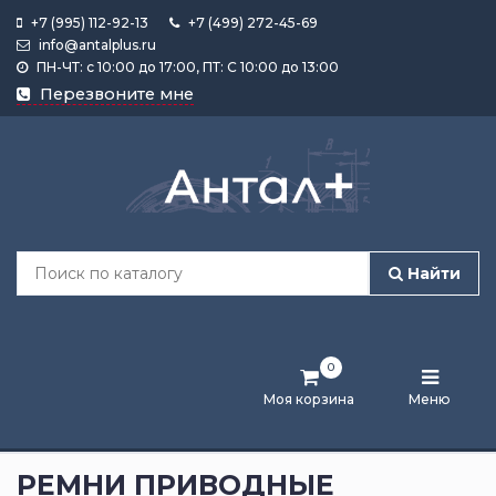
+7 (995) 112-92-13
+7 (499) 272-45-69
info@antalplus.ru
ПН-ЧТ: с 10:00 до 17:00, ПТ: С 10:00 до 13:00
Каталог
Перезвоните мне
продукции
Подобрать
по
размеру
Найти
Лента
активности
0
Бренды
Моя корзина
Меню
Новости
и
РЕМНИ ПРИВОДНЫЕ
статьи