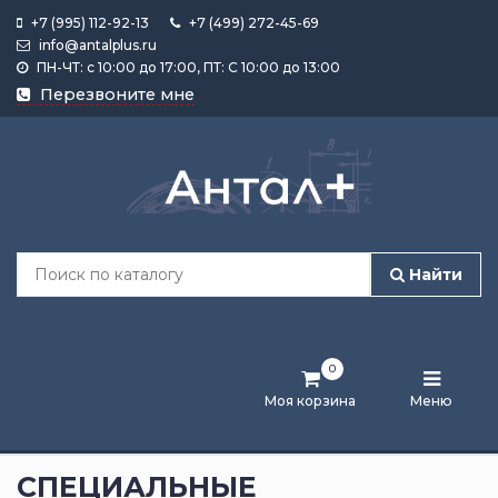
+7 (995) 112-92-13
+7 (499) 272-45-69
info@antalplus.ru
ПН-ЧТ: с 10:00 до 17:00, ПТ: С 10:00 до 13:00
Каталог
Перезвоните мне
продукции
Подобрать
по
размеру
Найти
Лента
активности
0
Бренды
Моя корзина
Меню
Новости
и
СПЕЦИАЛЬНЫЕ
статьи