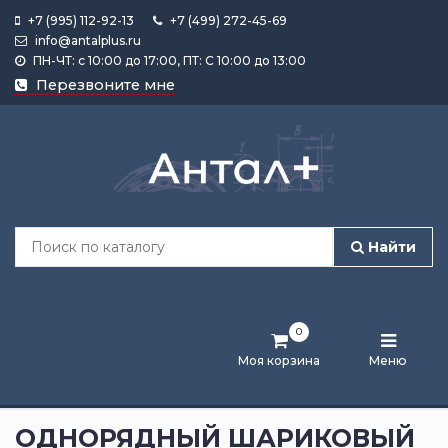
+7 (995) 112-92-13
+7 (499) 272-45-69
info@antalplus.ru
ПН-ЧТ: с 10:00 до 17:00, ПТ: С 10:00 до 13:00
Каталог
Перезвоните мне
продукции
Подобрать
по
размеру
Найти
Лента
активности
0
Бренды
Моя корзина
Меню
Новости
и
ОДНОРЯДНЫЙ ШАРИКОВЫЙ
статьи