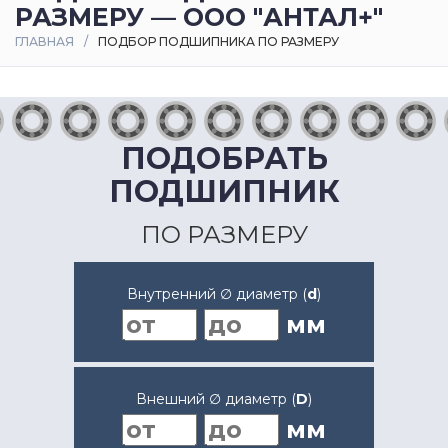
РАЗМЕРУ — ООО "АНТАЛ+"
Оплата
ГЛАВНАЯ
ПОДБОР ПОДШИПНИКА ПО РАЗМЕРУ
и
доставка
Контакты
ПОДОБРАТЬ
ПОДШИПНИК
ПО РАЗМЕРУ
Внутренний ∅ диаметр (
d
)
мм
Внешний ∅ диаметр (
D
)
мм