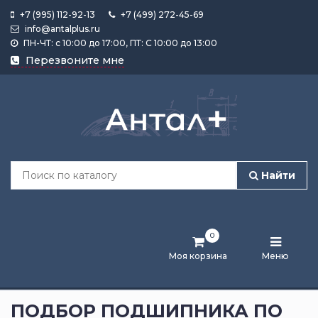
+7 (995) 112-92-13
+7 (499) 272-45-69
info@antalplus.ru
ПН-ЧТ: с 10:00 до 17:00, ПТ: С 10:00 до 13:00
Каталог
Перезвоните мне
продукции
Подобрать
по
размеру
Найти
Лента
активности
0
Бренды
Моя корзина
Меню
Новости
и
ПОДБОР ПОДШИПНИКА ПО
статьи