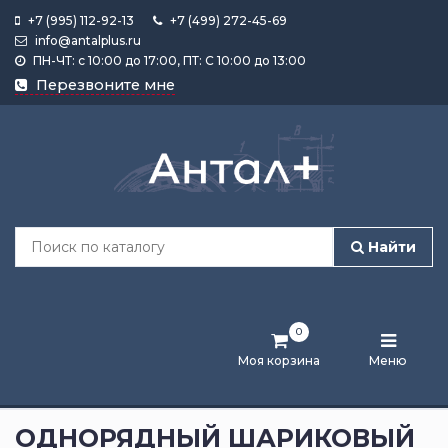
+7 (995) 112-92-13
+7 (499) 272-45-69
info@antalplus.ru
ПН-ЧТ: с 10:00 до 17:00, ПТ: С 10:00 до 13:00
Каталог
Перезвоните мне
продукции
Подобрать
по
размеру
Найти
Лента
активности
0
Бренды
Моя корзина
Меню
Новости
и
ОДНОРЯДНЫЙ ШАРИКОВЫЙ
статьи