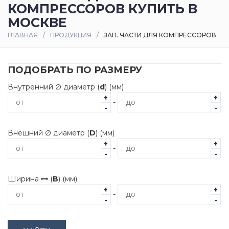
КОМПРЕССОРОВ КУПИТЬ В
Оплата
МОСКВЕ
и
ГЛАВНАЯ
ПРОДУКЦИЯ
ЗАП. ЧАСТИ ДЛЯ КОМПРЕССОРОВ
доставка
Контакты
ПОДОБРАТЬ ПО РАЗМЕРУ
Внутренний ∅ диаметр (
d
) (мм)
+
+
-
-
-
Внешний ∅ диаметр (
D
) (мм)
+
+
-
-
-
Ширина
(
B
) (мм)
+
+
-
-
-