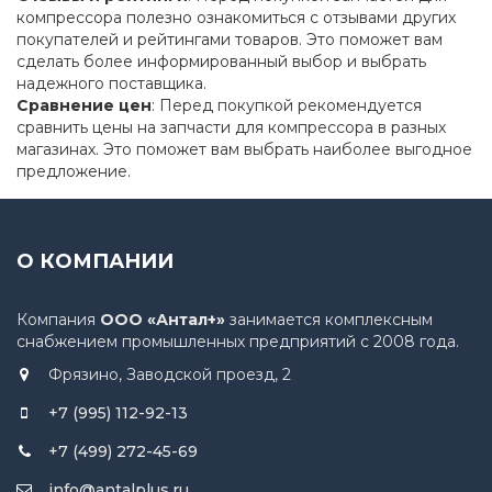
компрессора полезно ознакомиться с отзывами других
покупателей и рейтингами товаров. Это поможет вам
сделать более информированный выбор и выбрать
надежного поставщика.
Сравнение цен
: Перед покупкой рекомендуется
сравнить цены на запчасти для компрессора в разных
магазинах. Это поможет вам выбрать наиболее выгодное
предложение.
О КОМПАНИИ
Компания
ООО «Антал+»
занимается комплексным
снабжением промышленных предприятий с 2008 года.
Фрязино, Заводской проезд, 2
+7 (995) 112-92-13
+7 (499) 272-45-69
info@antalplus.ru