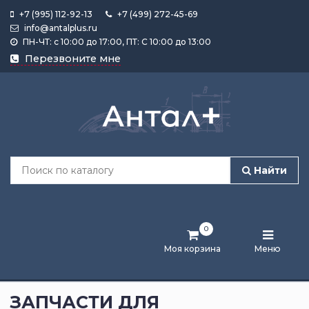
+7 (995) 112-92-13
+7 (499) 272-45-69
info@antalplus.ru
ПН-ЧТ: с 10:00 до 17:00, ПТ: С 10:00 до 13:00
Каталог
Перезвоните мне
продукции
Подобрать
по
размеру
Найти
Лента
активности
0
Бренды
Моя корзина
Меню
Новости
и
ЗАПЧАСТИ ДЛЯ
статьи