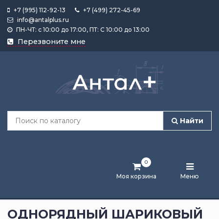
+7 (995) 112-92-13
+7 (499) 272-45-69
info@antalplus.ru
ПН-ЧТ: с 10:00 до 17:00, ПТ: С 10:00 до 13:00
Каталог
Перезвоните мне
продукции
Подобрать
по
размеру
Найти
Лента
активности
0
Бренды
Моя корзина
Меню
Новости
и
ОДНОРЯДНЫЙ ШАРИКОВЫЙ
статьи