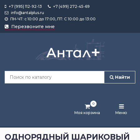
+7 (995) 112-92-13
+7 (499) 272-45-69
info@antalplus.ru
ПН-ЧТ: с 10:00 до 17:00, ПТ: С 10:00 до 13:00
Каталог
Перезвоните мне
продукции
Подобрать
по
размеру
Найти
Лента
активности
0
Бренды
Моя корзина
Меню
Новости
и
ОДНОРЯДНЫЙ ШАРИКОВЫЙ
статьи