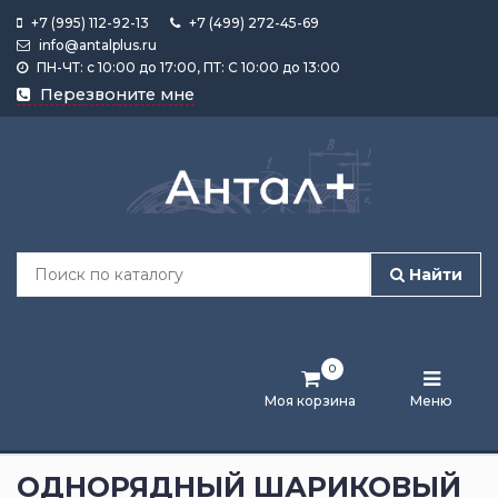
+7 (995) 112-92-13
+7 (499) 272-45-69
info@antalplus.ru
ПН-ЧТ: с 10:00 до 17:00, ПТ: С 10:00 до 13:00
Каталог
Перезвоните мне
продукции
Подобрать
по
размеру
Найти
Лента
активности
0
Бренды
Моя корзина
Меню
Новости
и
ОДНОРЯДНЫЙ ШАРИКОВЫЙ
статьи