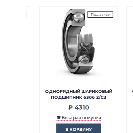
д заказ
Под заказ
КОВЫЙ
ОДНОРЯДНЫЙ ШАРИКОВЫЙ
ОДН
/C4
ПОДШИПНИК 6306 Z/C3
₽ 4310
ка
Быстрая покупка
В КОРЗИНУ