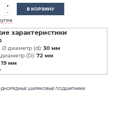
+
В КОРЗИНУ
-
купка
кие характеристики
O
∅ диаметр (d):
30 мм
диаметр (D):
72 мм
:
19 мм
г
ОДНОРЯДНЫЕ ШАРИКОВЫЕ ПОДШИПНИКИ