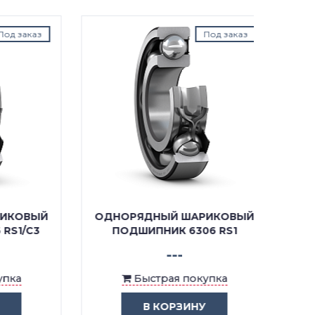
аказ
Под заказ
ОВЫЙ
ОДНОРЯДНЫЙ ШАРИКОВЫЙ
ОДНО
/C3
ПОДШИПНИК 6306 RS1
ПОДШ
---
Быстрая покупка
В КОРЗИНУ