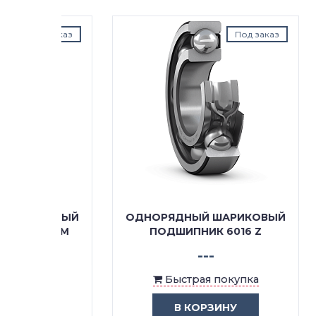
д заказ
Под заказ
КОВЫЙ
ОДНОРЯДНЫЙ ШАРИКОВЫЙ
ОДН
Z/C4M
ПОДШИПНИК 6016 Z
ПО
---
ка
Быстрая покупка
В КОРЗИНУ