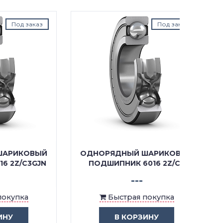
аказ
Под заказ
ОВЫЙ
ОДНОРЯДНЫЙ ШАРИКОВЫЙ
ОДНО
3GJN
ПОДШИПНИК 6016 2Z/C3
ПО
---
Быстрая покупка
В КОРЗИНУ