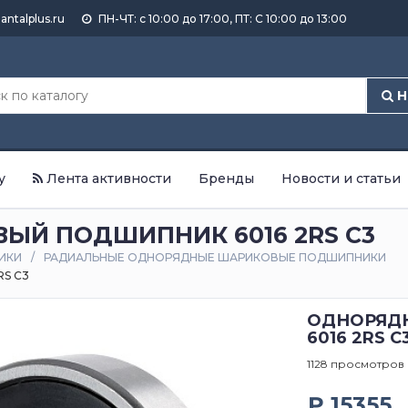
antalplus.ru
ПН-ЧТ: с 10:00 до 17:00, ПТ: С 10:00 до 13:00
Н
у
Лента активности
Бренды
Новости и статьи
Й ПОДШИПНИК 6016 2RS C3
ИКИ
РАДИАЛЬНЫЕ ОДНОРЯДНЫЕ ШАРИКОВЫЕ ПОДШИПНИКИ
S C3
ОДНОРЯД
6016 2RS C
1128 просмотров
₽ 15355