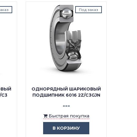
аказ
Под заказ
ОВЫЙ
ОДНОРЯДНЫЙ ШАРИКОВЫЙ
ОДНО
/C3
ПОДШИПНИК 6016 2Z/C3GJN
ПОД
---
Быстрая покупка
В КОРЗИНУ