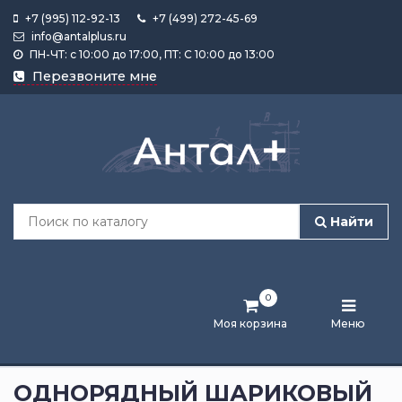
+7 (995) 112-92-13
+7 (499) 272-45-69
info@antalplus.ru
ПН-ЧТ: с 10:00 до 17:00, ПТ: С 10:00 до 13:00
Каталог
Перезвоните мне
продукции
Подобрать
по
размеру
Найти
Лента
активности
0
Бренды
Моя корзина
Меню
Новости
и
ОДНОРЯДНЫЙ ШАРИКОВЫЙ
статьи