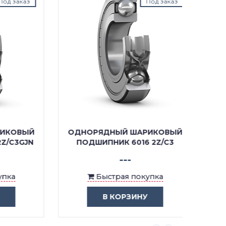
аказ
Под заказ
ОВЫЙ
ОДНОРЯДНЫЙ ШАРИКОВЫЙ
ОДНО
3GJN
ПОДШИПНИК 6016 2Z/C3
ПО
---
Быстрая покупка
В КОРЗИНУ