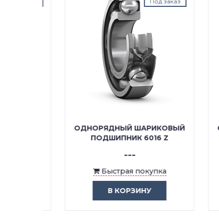
д заказ
Под заказ
КОВЫЙ
ОДНОРЯДНЫЙ ШАРИКОВЫЙ
ОДН
Z/C4M
ПОДШИПНИК 6016 Z
ПО
---
ка
Быстрая покупка
В КОРЗИНУ