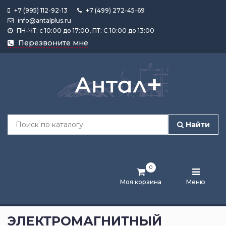
+7 (995) 112-92-13
+7 (499) 272-45-69
info@antalplus.ru
ПН-ЧТ: с 10:00 до 17:00, ПТ: С 10:00 до 13:00
Каталог
Перезвоните мне
продукции
Подобрать
по
размеру
Найти
Лента
активности
0
Бренды
Моя корзина
Меню
Новости
и
ЭЛЕКТРОМАГНИТНЫЙ
статьи