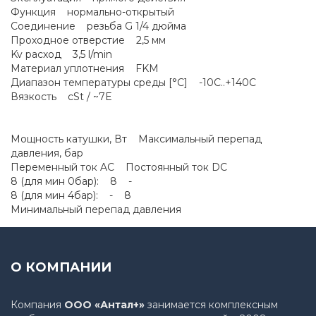
Функция нормально-открытый
Соединение резьба G 1/4 дюйма
Проходное отверстие 2,5 мм
Kv расход 3,5 l/min
Материал уплотнения FKM
Диапазон температуры среды [°C] -10C..+140C
Вязкость cSt / ~7E
Мощность катушки, Вт Максимальный перепад
давления, бар
Переменный ток AC Постоянный ток DC
8 (для мин 0бар): 8 -
8 (для мин 4бар): - 8
Минимальный перепад давления
О КОМПАНИИ
Компания
ООО «Антал+»
занимается комплексным