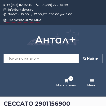
+7 (995) 112-92-13
+7 (499) 272-45-69
info@antalplus.ru
ПН-ЧТ: с 10:00 до 17:00, ПТ: С 10:00 до 13:00
Каталог
Перезвоните мне
продукции
Подобрать
по
размеру
Найти
Лента
активности
0
Бренды
Моя корзина
Меню
Новости
и
CECCATO 2901156900
статьи