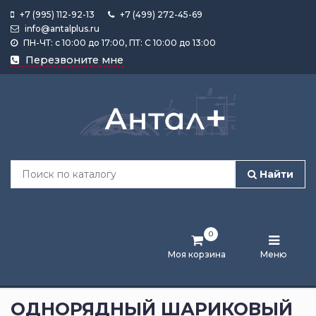
+7 (995) 112-92-13
+7 (499) 272-45-69
info@antalplus.ru
ПН-ЧТ: с 10:00 до 17:00, ПТ: С 10:00 до 13:00
Каталог
Перезвоните мне
продукции
Подобрать
по
размеру
Найти
Лента
активности
0
Бренды
Моя корзина
Меню
Новости
и
ОДНОРЯДНЫЙ ШАРИКОВЫЙ
статьи