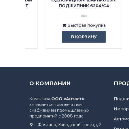
КОВЫЙ
ОДНОРЯДНЫЙ ШАРИКОВЫЙ
ОДН
C4MT
ПОДШИПНИК 6204/C4
П
---
ка
Быстрая покупка
В КОРЗИНУ
О КОМПАНИИ
ПРО
Компания
ООО «Антал+»
Подши
занимается комплексным
Импор
снабжением промышленных
предприятий с 2008 года.
Автом
Фрязино, Заводской проезд, 2