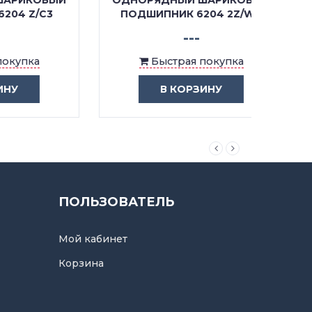
ОВЫЙ
ОДНОРЯДНЫЙ ШАРИКОВЫЙ
ОДНО
C3
ПОДШИПНИК 6204 2Z/WT
ПОДШ
---
Быстрая покупка
В КОРЗИНУ
ПОЛЬЗОВАТЕЛЬ
Мой кабинет
Корзина