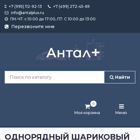
+7 (995) 112-92-13
+7 (499) 272-45-69
info@antalplus.ru
ПН-ЧТ: с 10:00 до 17:00, ПТ: С 10:00 до 13:00
Каталог
Перезвоните мне
продукции
Подобрать
по
размеру
Найти
Лента
активности
0
Бренды
Моя корзина
Меню
Новости
и
ОДНОРЯДНЫЙ ШАРИКОВЫЙ
статьи