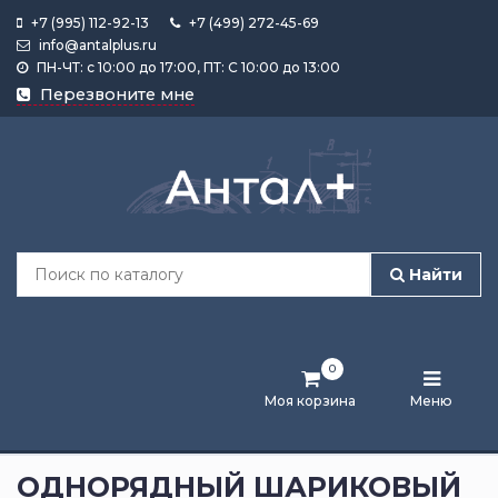
+7 (995) 112-92-13
+7 (499) 272-45-69
info@antalplus.ru
ПН-ЧТ: с 10:00 до 17:00, ПТ: С 10:00 до 13:00
Каталог
Перезвоните мне
продукции
Подобрать
по
размеру
Найти
Лента
активности
0
Бренды
Моя корзина
Меню
Новости
и
ОДНОРЯДНЫЙ ШАРИКОВЫЙ
статьи