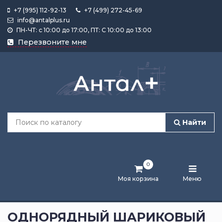
+7 (995) 112-92-13
+7 (499) 272-45-69
info@antalplus.ru
ПН-ЧТ: с 10:00 до 17:00, ПТ: С 10:00 до 13:00
Каталог
Перезвоните мне
продукции
Подобрать
по
размеру
Найти
Лента
активности
0
Бренды
Моя корзина
Меню
Новости
и
ОДНОРЯДНЫЙ ШАРИКОВЫЙ
статьи