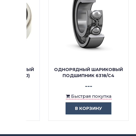
КОВЫЙ
ОДНОРЯДНЫЙ ШАРИКОВЫЙ
ОДН
S (J)
ПОДШИПНИК 6318/C4
ПОД
---
ка
Быстрая покупка
В КОРЗИНУ