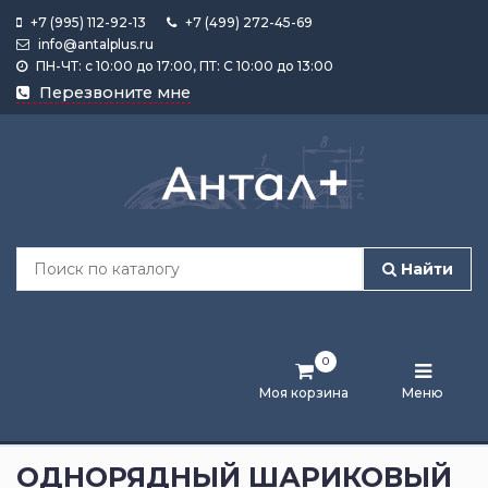
+7 (995) 112-92-13
+7 (499) 272-45-69
info@antalplus.ru
ПН-ЧТ: с 10:00 до 17:00, ПТ: С 10:00 до 13:00
Каталог
Перезвоните мне
продукции
Подобрать
по
размеру
Найти
Лента
активности
0
Бренды
Моя корзина
Меню
Новости
и
ОДНОРЯДНЫЙ ШАРИКОВЫЙ
статьи