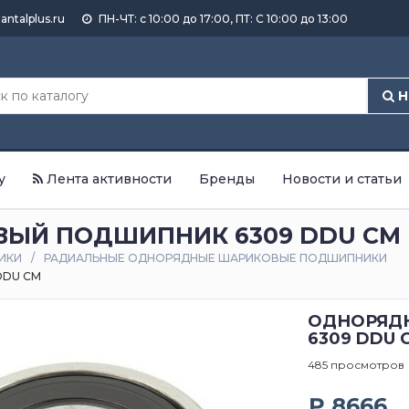
antalplus.ru
ПН-ЧТ: с 10:00 до 17:00, ПТ: С 10:00 до 13:00
Н
у
Лента активности
Бренды
Новости и статьи
ЫЙ ПОДШИПНИК 6309 DDU CM
ИКИ
РАДИАЛЬНЫЕ ОДНОРЯДНЫЕ ШАРИКОВЫЕ ПОДШИПНИКИ
DDU CM
ОДНОРЯД
6309 DDU 
485 просмотров
₽ 8666