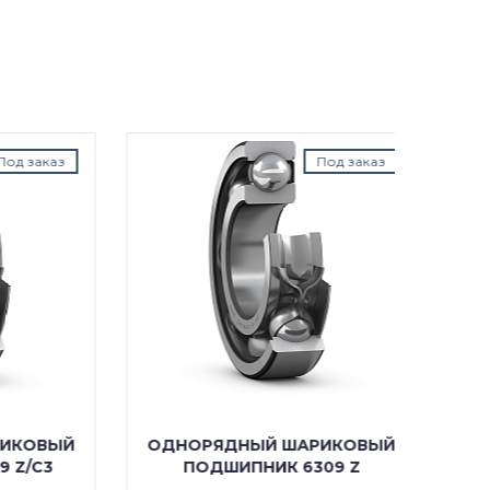
аказ
Под заказ
ОВЫЙ
ОДНОРЯДНЫЙ ШАРИКОВЫЙ
ОДНО
C3
ПОДШИПНИК 6309 Z
ПОДШ