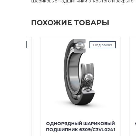
Шариковые подшипники открытого и закрытог
ПОХОЖИЕ ТОВАРЫ
д заказ
Под заказ
КОВЫЙ
ОДНОРЯДНЫЙ ШАРИКОВЫЙ
ОДН
/C5
ПОДШИПНИК 6309/C3VL0241
П