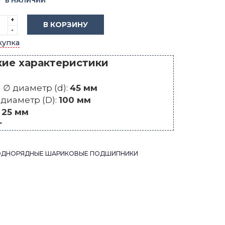
В НАЛИЧИИ
+
В КОРЗИНУ
-
купка
кие характеристики
∅ диаметр (d):
45 мм
диаметр (D):
100 мм
:
25 мм
г
ОДНОРЯДНЫЕ ШАРИКОВЫЕ ПОДШИПНИКИ