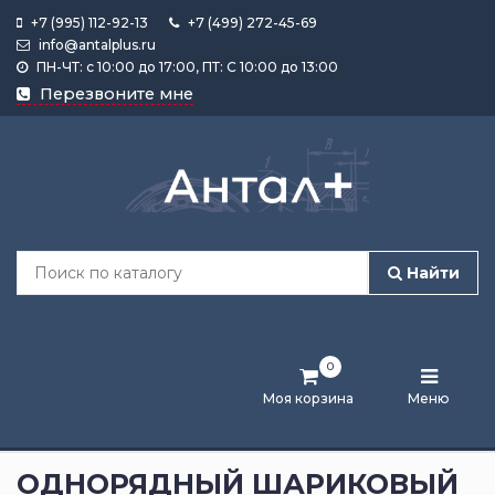
+7 (995) 112-92-13
+7 (499) 272-45-69
info@antalplus.ru
ПН-ЧТ: с 10:00 до 17:00, ПТ: С 10:00 до 13:00
Каталог
Перезвоните мне
продукции
Подобрать
по
размеру
Найти
Лента
активности
0
Бренды
Моя корзина
Меню
Новости
и
ОДНОРЯДНЫЙ ШАРИКОВЫЙ
статьи