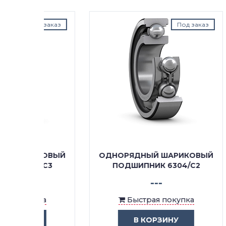
д заказ
Под заказ
КОВЫЙ
ОДНОРЯДНЫЙ ШАРИКОВЫЙ
ОДН
/C3
ПОДШИПНИК 6304/C2
П
---
ка
Быстрая покупка
В КОРЗИНУ