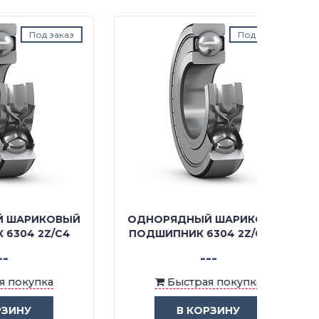
аказ
Под заказ
ОВЫЙ
ОДНОРЯДНЫЙ ШАРИКОВЫЙ
ОДНО
/C4
ПОДШИПНИК 6304 2Z/C3WT
П
---
Быстрая покупка
В КОРЗИНУ