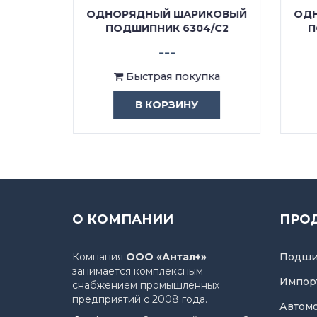
КОВЫЙ
ОДНОРЯДНЫЙ ШАРИКОВЫЙ
ОДН
/C3
ПОДШИПНИК 6304/C2
П
---
ка
Быстрая покупка
В КОРЗИНУ
О КОМПАНИИ
ПРО
Компания
ООО «Антал+»
Подши
занимается комплексным
Импор
снабжением промышленных
предприятий с 2008 года.
Автом