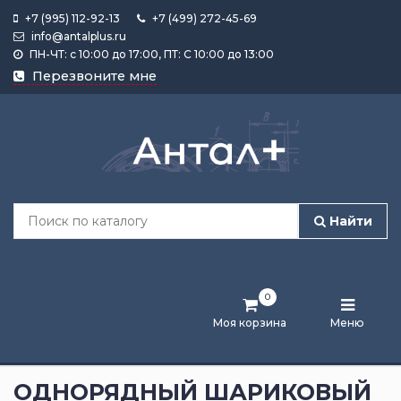
+7 (995) 112-92-13
+7 (499) 272-45-69
info@antalplus.ru
ПН-ЧТ: с 10:00 до 17:00, ПТ: С 10:00 до 13:00
Каталог
Перезвоните мне
продукции
Подобрать
по
размеру
Найти
Лента
активности
0
Бренды
Моя корзина
Меню
Новости
и
ОДНОРЯДНЫЙ ШАРИКОВЫЙ
статьи