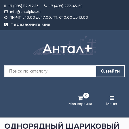
+7 (995) 112-92-13
+7 (499) 272-45-69
info@antalplus.ru
ПН-ЧТ: с 10:00 до 17:00, ПТ: С 10:00 до 13:00
Каталог
Перезвоните мне
продукции
Подобрать
по
размеру
Найти
Лента
активности
0
Бренды
Моя корзина
Меню
Новости
и
ОДНОРЯДНЫЙ ШАРИКОВЫЙ
статьи