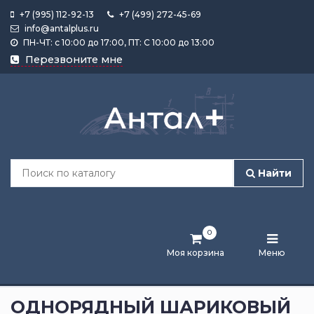
+7 (995) 112-92-13
+7 (499) 272-45-69
info@antalplus.ru
ПН-ЧТ: с 10:00 до 17:00, ПТ: С 10:00 до 13:00
Каталог
Перезвоните мне
продукции
Подобрать
по
размеру
Найти
Лента
активности
0
Бренды
Моя корзина
Меню
Новости
и
ОДНОРЯДНЫЙ ШАРИКОВЫЙ
статьи