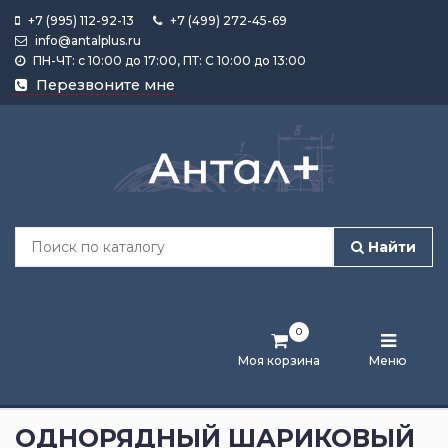
+7 (995) 112-92-13
+7 (499) 272-45-69
info@antalplus.ru
ПН-ЧТ: с 10:00 до 17:00, ПТ: С 10:00 до 13:00
Каталог
Перезвоните мне
продукции
Подобрать
по
размеру
Найти
Лента
активности
0
Бренды
Моя корзина
Меню
Новости
и
ОДНОРЯДНЫЙ ШАРИКОВЫЙ
статьи