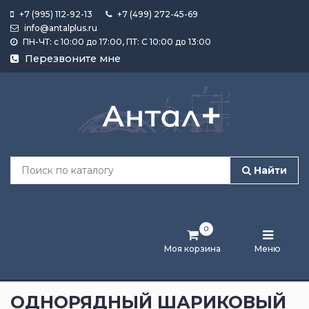
+7 (995) 112-92-13
+7 (499) 272-45-69
info@antalplus.ru
ПН-ЧТ: с 10:00 до 17:00, ПТ: С 10:00 до 13:00
Каталог
Перезвоните мне
продукции
Подобрать
по
размеру
Найти
Лента
активности
0
Бренды
Моя корзина
Меню
Новости
и
ОДНОРЯДНЫЙ ШАРИКОВЫЙ
статьи