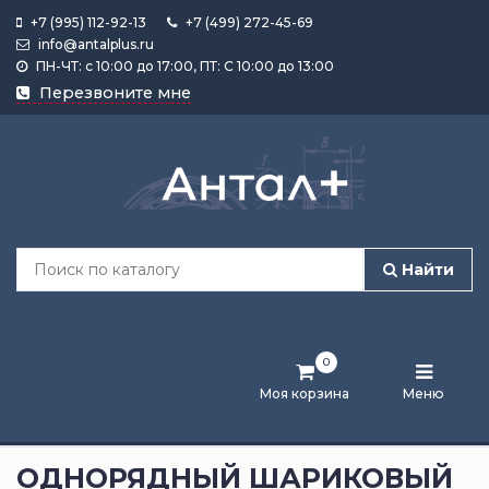
+7 (995) 112-92-13
+7 (499) 272-45-69
info@antalplus.ru
ПН-ЧТ: с 10:00 до 17:00, ПТ: С 10:00 до 13:00
Каталог
Перезвоните мне
продукции
Подобрать
по
размеру
Найти
Лента
активности
0
Бренды
Моя корзина
Меню
Новости
и
ОДНОРЯДНЫЙ ШАРИКОВЫЙ
статьи