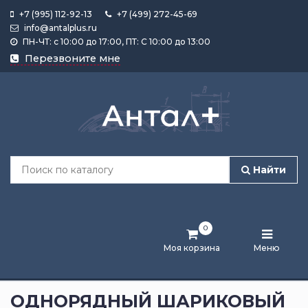
+7 (995) 112-92-13
+7 (499) 272-45-69
info@antalplus.ru
ПН-ЧТ: с 10:00 до 17:00, ПТ: С 10:00 до 13:00
Каталог
Перезвоните мне
продукции
Подобрать
по
размеру
Найти
Лента
активности
0
Бренды
Моя корзина
Меню
Новости
и
ОДНОРЯДНЫЙ ШАРИКОВЫЙ
статьи