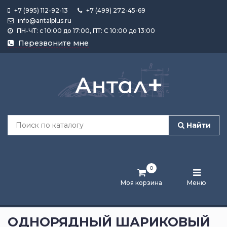
+7 (995) 112-92-13
+7 (499) 272-45-69
info@antalplus.ru
ПН-ЧТ: с 10:00 до 17:00, ПТ: С 10:00 до 13:00
Каталог
Перезвоните мне
продукции
Подобрать
по
размеру
Найти
Лента
активности
0
Бренды
Моя корзина
Меню
Новости
и
ОДНОРЯДНЫЙ ШАРИКОВЫЙ
статьи