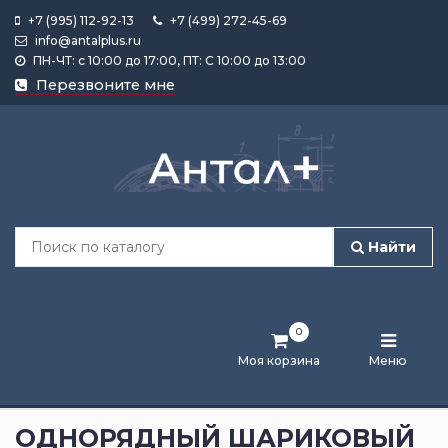
+7 (995) 112-92-13
+7 (499) 272-45-69
info@antalplus.ru
ПН-ЧТ: с 10:00 до 17:00, ПТ: С 10:00 до 13:00
Каталог
Перезвоните мне
продукции
Подобрать
по
размеру
Найти
Лента
активности
0
Бренды
Моя корзина
Меню
Новости
и
ОДНОРЯДНЫЙ ШАРИКОВЫЙ
статьи