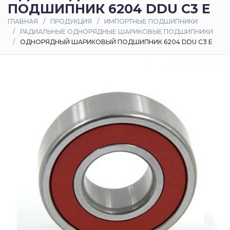
ПОДШИПНИК 6204 DDU C3 E
Оплата
ГЛАВНАЯ
ПРОДУКЦИЯ
ИМПОРТНЫЕ ПОДШИПНИКИ
и
РАДИАЛЬНЫЕ ОДНОРЯДНЫЕ ШАРИКОВЫЕ ПОДШИПНИКИ
доставка
ОДНОРЯДНЫЙ ШАРИКОВЫЙ ПОДШИПНИК 6204 DDU C3 E
Контакты