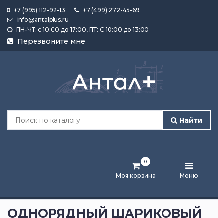
+7 (995) 112-92-13
+7 (499) 272-45-69
info@antalplus.ru
ПН-ЧТ: с 10:00 до 17:00, ПТ: С 10:00 до 13:00
Каталог
Перезвоните мне
продукции
Подобрать
по
размеру
Найти
Лента
активности
0
Бренды
Моя корзина
Меню
Новости
и
ОДНОРЯДНЫЙ ШАРИКОВЫЙ
статьи