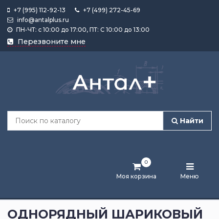
+7 (995) 112-92-13
+7 (499) 272-45-69
info@antalplus.ru
ПН-ЧТ: с 10:00 до 17:00, ПТ: С 10:00 до 13:00
Каталог
Перезвоните мне
продукции
Подобрать
по
размеру
Найти
Лента
активности
0
Бренды
Моя корзина
Меню
Новости
и
ОДНОРЯДНЫЙ ШАРИКОВЫЙ
статьи