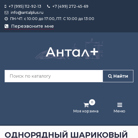
+7 (995) 112-92-13
+7 (499) 272-45-69
info@antalplus.ru
ПН-ЧТ: с 10:00 до 17:00, ПТ: С 10:00 до 13:00
Каталог
Перезвоните мне
продукции
Подобрать
по
размеру
Найти
Лента
активности
0
Бренды
Моя корзина
Меню
Новости
и
ОДНОРЯДНЫЙ ШАРИКОВЫЙ
статьи