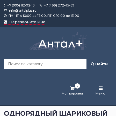
+7 (995) 112-92-13
+7 (499) 272-45-69
info@antalplus.ru
ПН-ЧТ: с 10:00 до 17:00, ПТ: С 10:00 до 13:00
Каталог
Перезвоните мне
продукции
Подобрать
по
размеру
Найти
Лента
активности
0
Бренды
Моя корзина
Меню
Новости
и
ОДНОРЯДНЫЙ ШАРИКОВЫЙ
статьи