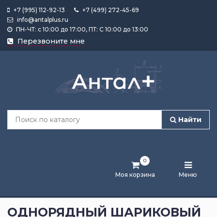
+7 (995) 112-92-13
+7 (499) 272-45-69
info@antalplus.ru
ПН-ЧТ: с 10:00 до 17:00, ПТ: С 10:00 до 13:00
Каталог
Перезвоните мне
продукции
Подобрать
по
размеру
Найти
Лента
активности
0
Бренды
Моя корзина
Меню
Новости
и
ОДНОРЯДНЫЙ ШАРИКОВЫЙ
статьи