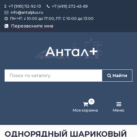
+7 (995) 112-92-13
+7 (499) 272-45-69
info@antalplus.ru
ПН-ЧТ: с 10:00 до 17:00, ПТ: С 10:00 до 13:00
Каталог
Перезвоните мне
продукции
Подобрать
по
размеру
Найти
Лента
активности
0
Бренды
Моя корзина
Меню
Новости
и
ОДНОРЯДНЫЙ ШАРИКОВЫЙ
статьи