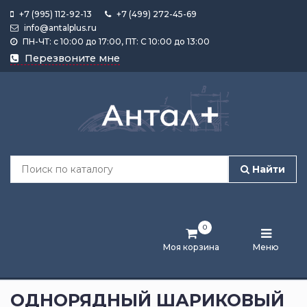
+7 (995) 112-92-13
+7 (499) 272-45-69
info@antalplus.ru
ПН-ЧТ: с 10:00 до 17:00, ПТ: С 10:00 до 13:00
Каталог
Перезвоните мне
продукции
Подобрать
по
размеру
Найти
Лента
активности
0
Бренды
Моя корзина
Меню
Новости
и
ОДНОРЯДНЫЙ ШАРИКОВЫЙ
статьи