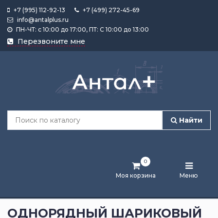
+7 (995) 112-92-13
+7 (499) 272-45-69
info@antalplus.ru
ПН-ЧТ: с 10:00 до 17:00, ПТ: С 10:00 до 13:00
Каталог
Перезвоните мне
продукции
Подобрать
по
размеру
Найти
Лента
активности
0
Бренды
Моя корзина
Меню
Новости
и
ОДНОРЯДНЫЙ ШАРИКОВЫЙ
статьи