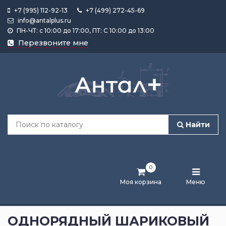
+7 (995) 112-92-13
+7 (499) 272-45-69
info@antalplus.ru
ПН-ЧТ: с 10:00 до 17:00, ПТ: С 10:00 до 13:00
Каталог
Перезвоните мне
продукции
Подобрать
по
размеру
Найти
Лента
активности
0
Бренды
Моя корзина
Меню
Новости
и
ОДНОРЯДНЫЙ ШАРИКОВЫЙ
статьи