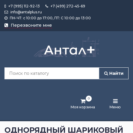
+7 (995) 112-92-13
+7 (499) 272-45-69
info@antalplus.ru
ПН-ЧТ: с 10:00 до 17:00, ПТ: С 10:00 до 13:00
Каталог
Перезвоните мне
продукции
Подобрать
по
размеру
Найти
Лента
активности
0
Бренды
Моя корзина
Меню
Новости
и
ОДНОРЯДНЫЙ ШАРИКОВЫЙ
статьи