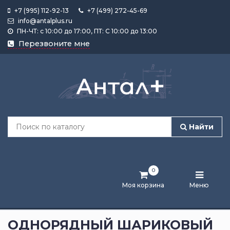
+7 (995) 112-92-13
+7 (499) 272-45-69
info@antalplus.ru
ПН-ЧТ: с 10:00 до 17:00, ПТ: С 10:00 до 13:00
Каталог
Перезвоните мне
продукции
Подобрать
по
размеру
Найти
Лента
активности
0
Бренды
Моя корзина
Меню
Новости
и
ОДНОРЯДНЫЙ ШАРИКОВЫЙ
статьи